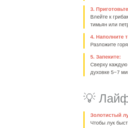
3. Приготовьте
Влейте к гриба
тимьян или петр
4. Наполните 
Разложите горя
5. Запеките:
Сверху каждую 
духовке 5−7 ми
💡 Лай
Золотистый лу
Чтобы лук быст