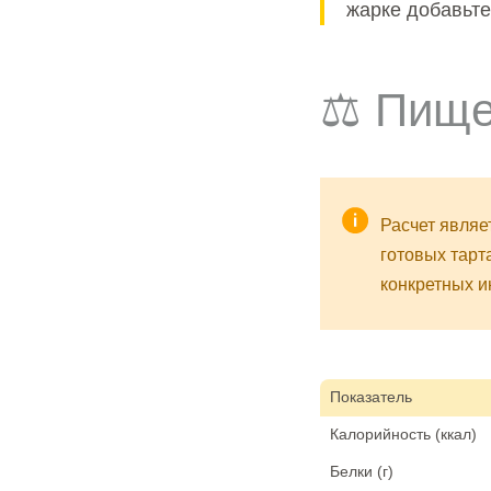
жарке добавьте
⚖️ Пище
Расчет являе
готовых тарт
конкретных и
Показатель
Калорийность (ккал)
Белки (г)