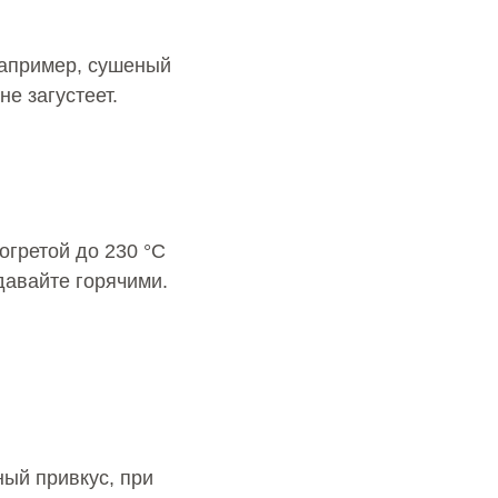
например, сушеный
не загустеет.
огретой до 230 °C
давайте горячими.
ый привкус, при