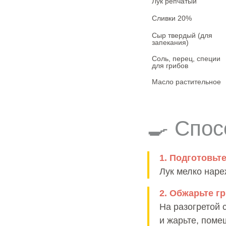
Лук репчатый
Сливки 20%
Сыр твердый (для 
запекания)
Соль, перец, специи 
для грибов
Масло растительное
🍳 Спос
1. Подготовьте
Лук мелко наре
2. Обжарьте г
На разогретой 
и жарьте, поме