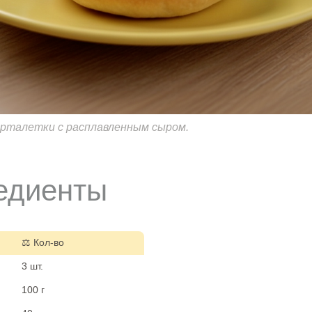
арталетки с расплавленным сыром.
едиенты
⚖️ Кол-во
3 шт.
100 г