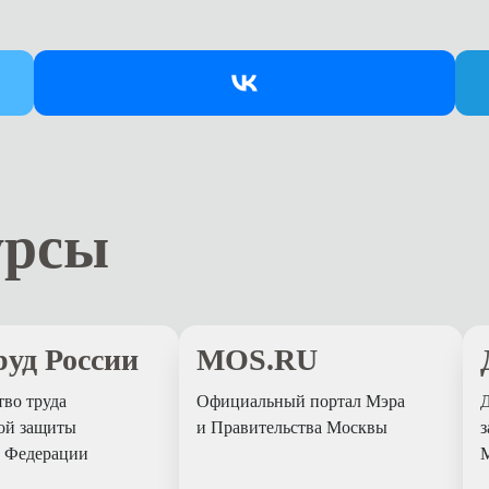
урсы
уд России
MOS.RU
во труда
Официальный портал Мэра
Д
ой защиты
и Правительства Москвы
з
й Федерации