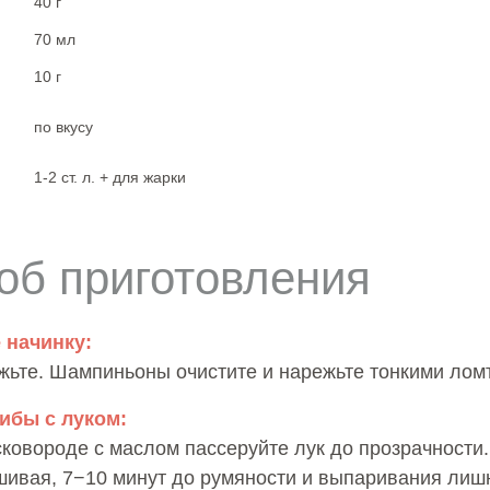
40 г
70 мл
10 г
по вкусу
1-2 ст. л. + для жарки
об приготовления
 начинку:
жьте. Шампиньоны очистите и нарежьте тонкими лом
рибы с луком:
сковороде с маслом пассеруйте лук до прозрачности
шивая, 7−10 минут до румяности и выпаривания лиш