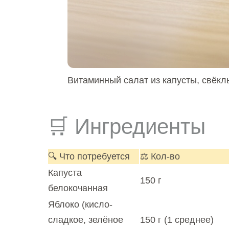
Витаминный салат из капусты, свёклы
🛒 Ингредиенты
🔍 Что потребуется
⚖️ Кол-во
Капуста
150 г
белокочанная
Яблоко (кисло-
сладкое, зелёное
150 г (1 среднее)