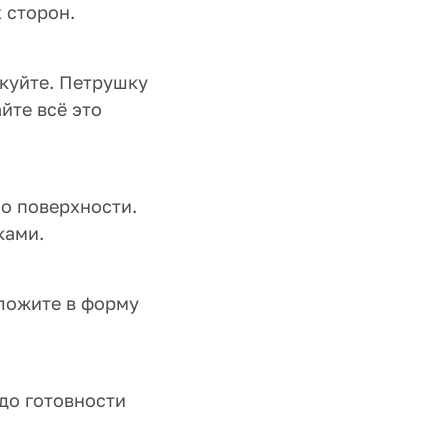
 сторон.
нкуйте. Петрушку
йте всё это
о поверхности.
ками.
ыложите в форму
 до готовности