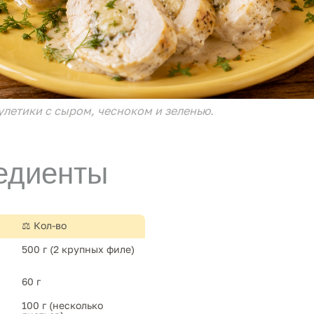
летики с сыром, чесноком и зеленью.
едиенты
⚖️ Кол-во
500 г (2 крупных филе)
60 г
100 г (несколько 