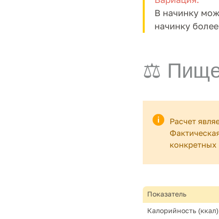
В начинку мож
начинку более
⚖️ Пище
Расчет явля
Фактическая
конкретных 
Показатель
Калорийность (ккал)