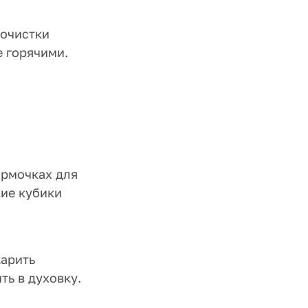
бочистки
е горячими.
ормочках для
кие кубики
жарить
ть в духовку.