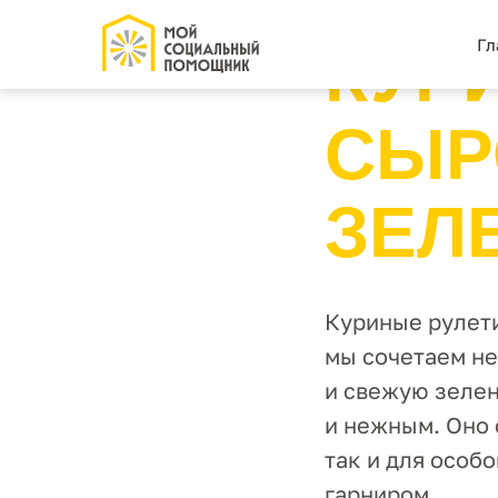
ГОРЯЧЕЕ
ПТИЦА
Гл
КУР
СЫР
ЗЕЛ
Куриные рулети
мы сочетаем не
и свежую зелен
и нежным. Оно 
так и для особ
гарниром.