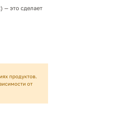
) — это сделает
иях продуктов.
висимости от