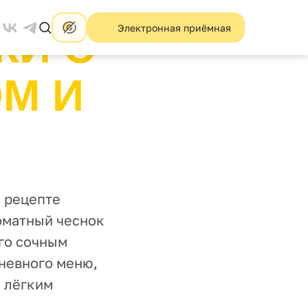
Электронная приёмная
КИ С
М И
м рецепте
оматный чеснок
его сочным
дневного меню,
и лёгким