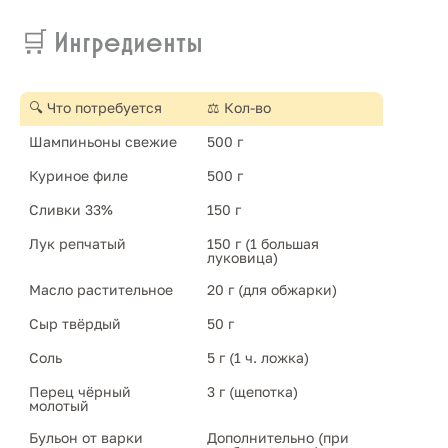
🛒 Ингредиенты
🔍 Что потребуется
⚖️ Кол-во
Шампиньоны свежие
500 г
Куриное филе
500 г
Сливки 33%
150 г
Лук репчатый
150 г (1 большая 
луковица)
Масло растительное
20 г (для обжарки)
Сыр твёрдый
50 г
Соль
5 г (1 ч. ложка)
Перец чёрный 
3 г (щепотка)
молотый
Бульон от варки 
Дополнительно (при 