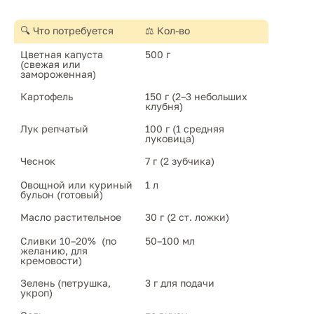
🔍 Что потребуется
⚖️ Кол-во
Цветная капуста 
500 г
(свежая или 
замороженная)
Картофель
150 г (2–3 небольших 
клубня)
Лук репчатый
100 г (1 средняя 
луковица)
Чеснок
7 г (2 зубчика)
Овощной или куриный 
1 л
бульон (готовый)
Масло растительное
30 г (2 ст. ложки)
Сливки 10–20%  (по 
50–100 мл
желанию, для 
кремовости)
Зелень (петрушка, 
3 г для подачи
укроп)