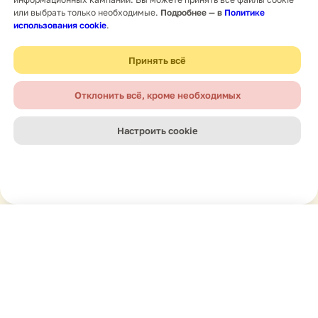
или выбрать только необходимые.
Подробнее — в
Политике
использования cookie
.
Принять всё
Отклонить всё, кроме необходимых
Настроить cookie
Главная
Новости
Поиск
Меню
Навигация
Мы в соцсетях
Получить услугу ↗
Услуги
Будьте на связи с нами — там, где удобно
Вакансии
вам. Подписывайтесь, чтобы видеть больше
О нас