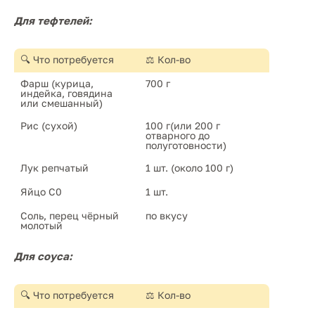
Для тефтелей:
🔍 Что потребуется
⚖️ Кол-во
Фарш (курица, 
700 г
индейка, говядина 
или смешанный)
Рис (сухой)
100 г(или 200 г 
отварного до 
полуготовности)
Лук репчатый
1 шт. (около 100 г)
Яйцо С0
1 шт.
Соль, перец чёрный 
по вкусу
молотый
Для соуса:
🔍 Что потребуется
⚖️ Кол-во