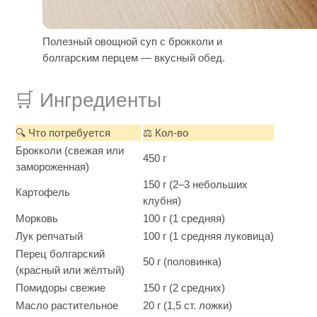
Полезный овощной суп с брокколи и
болгарским перцем — вкусный обед.
🛒 Ингредиенты
🔍 Что потребуется
⚖️ Кол-во
Брокколи (свежая или
450 г
замороженная)
150 г (2–3 небольших
Картофель
клубня)
Морковь
100 г (1 средняя)
Лук репчатый
100 г (1 средняя луковица)
Перец болгарский
50 г (половинка)
(красный или жёлтый)
Помидоры свежие
150 г (2 средних)
Масло растительное
20 г (1,5 ст. ложки)