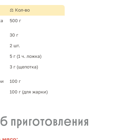
⚖️ Кол-во
а 
500 г
30 г
2 шт.
5 г (1 ч. ложка)
3 г (щепотка)
ри
100 г
100 г (для жарки)
б приготовления
е мясо: