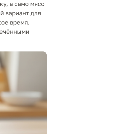
у, а само мясо
й вариант для
кое время.
печёнными