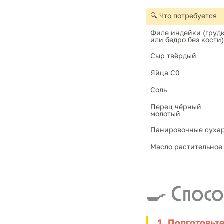
🔍 Что потребуется
Филе индейки (грудк
или бедро без кости)
Сыр твёрдый
Яйца С0
Соль 
Перец чёрный 
молотый
Панировочные суха
Масло растительное
🍳 Спосо
1. Подготовьт