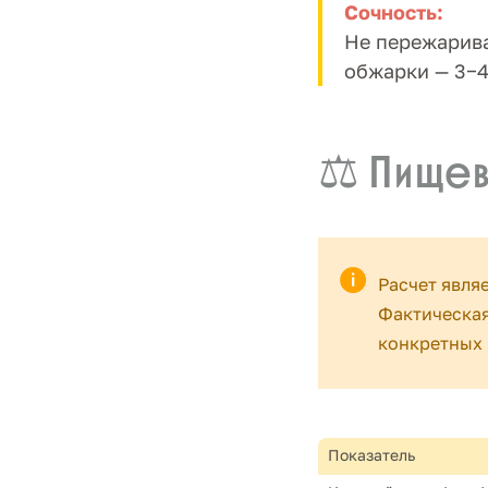
Сочность:
Не пережарива
обжарки — 3−4
⚖️ Пищев
Расчет явля
Фактическая
конкретных 
Показатель