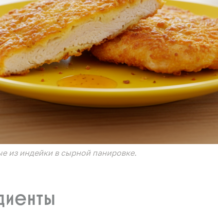
е из индейки в сырной панировке.
диенты