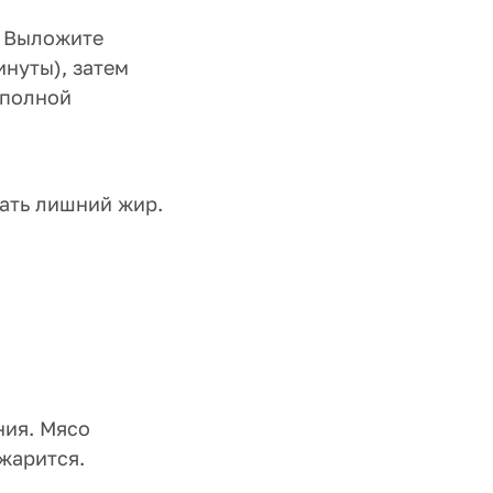
. Выложите
инуты), затем
 полной
ать лишний жир.
ния. Мясо
жарится.