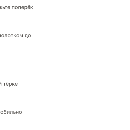
жьте поперёк
молотком до
й тёрке
 обильно