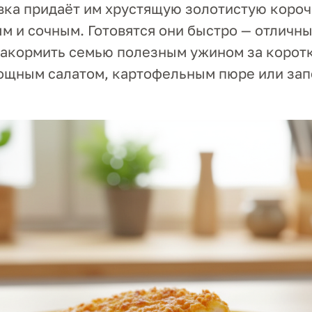
ка придаёт им хрустящую золотистую корочк
м и сочным. Готовятся они быстро — отличны
 накормить семью полезным ужином за корот
вощным салатом, картофельным пюре или за